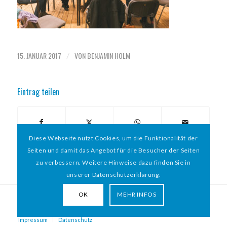
15. JANUAR 2017
VON
BENJAMIN HOLM
/
Eintrag teilen
Diese Webseite nutzt Cookies, um die Funktionalität der
Seiten und damit das Angebot für die Besucher der Seiten
zu verbessern. Weitere Hinweise dazu finden Sie in
unserer Datenschutzerklärung.
OK
MEHR INFOS
© 2026 HAMBURGER
*
MIT HERZ e.V. | WEBDESIGN BY WEBIGAMI
Impressum
Datenschutz