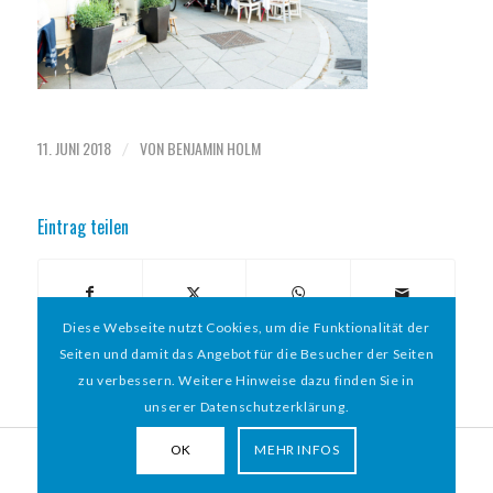
11. JUNI 2018
VON
BENJAMIN HOLM
/
Eintrag teilen
Diese Webseite nutzt Cookies, um die Funktionalität der
Seiten und damit das Angebot für die Besucher der Seiten
zu verbessern. Weitere Hinweise dazu finden Sie in
unserer Datenschutzerklärung.
OK
MEHR INFOS
© 2026 HAMBURGER
*
MIT HERZ e.V. | WEBDESIGN BY WEBIGAMI