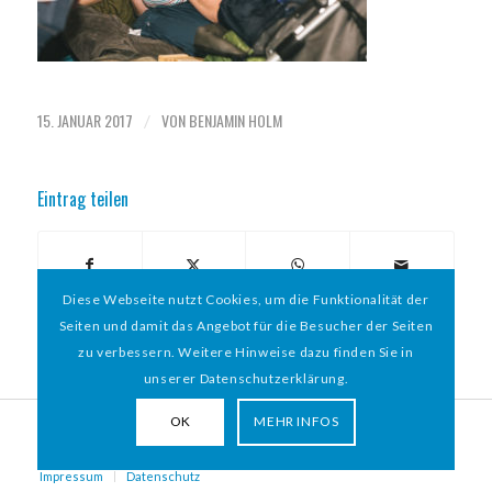
15. JANUAR 2017
VON
BENJAMIN HOLM
/
Eintrag teilen
Diese Webseite nutzt Cookies, um die Funktionalität der
Seiten und damit das Angebot für die Besucher der Seiten
zu verbessern. Weitere Hinweise dazu finden Sie in
unserer Datenschutzerklärung.
OK
MEHR INFOS
© 2026 HAMBURGER
*
MIT HERZ e.V. | WEBDESIGN BY WEBIGAMI
Impressum
Datenschutz