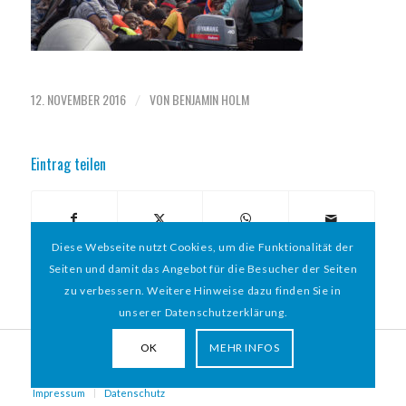
12. NOVEMBER 2016
VON
BENJAMIN HOLM
/
Eintrag teilen
Diese Webseite nutzt Cookies, um die Funktionalität der
Seiten und damit das Angebot für die Besucher der Seiten
zu verbessern. Weitere Hinweise dazu finden Sie in
unserer Datenschutzerklärung.
OK
MEHR INFOS
© 2026 HAMBURGER
*
MIT HERZ e.V. | WEBDESIGN BY WEBIGAMI
Impressum
Datenschutz