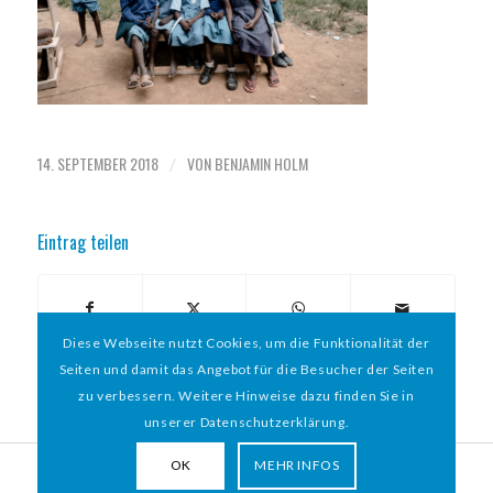
14. SEPTEMBER 2018
VON
BENJAMIN HOLM
/
Eintrag teilen
Diese Webseite nutzt Cookies, um die Funktionalität der
Seiten und damit das Angebot für die Besucher der Seiten
zu verbessern. Weitere Hinweise dazu finden Sie in
unserer Datenschutzerklärung.
OK
MEHR INFOS
© 2026 HAMBURGER
*
MIT HERZ e.V. | WEBDESIGN BY WEBIGAMI