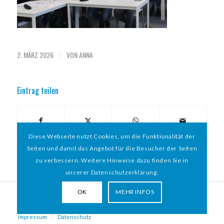
2. MÄRZ 2026
VON
ANNA
/
Eintrag teilen
Diese Webseite nutzt Cookies, um die Funktionalität der
Seiten und damit das Angebot für die Besucher der Seiten
zu verbessern. Weitere Hinweise dazu finden Sie in
unserer Datenschutzerklärung.
OK
MEHR INFOS
© 2026 HAMBURGER
*
MIT HERZ e.V. | WEBDESIGN BY WEBIGAMI
Impressum
Datenschutz