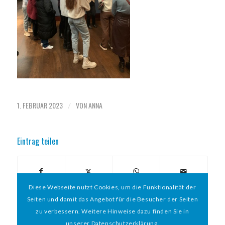
1. FEBRUAR 2023
VON
ANNA
/
Eintrag teilen
Diese Webseite nutzt Cookies, um die Funktionalität der
Seiten und damit das Angebot für die Besucher der Seiten
zu verbessern. Weitere Hinweise dazu finden Sie in
unserer Datenschutzerklärung.