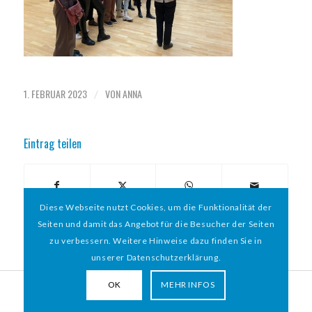
1. FEBRUAR 2023
VON
ANNA
/
Eintrag teilen
Diese Webseite nutzt Cookies, um die Funktionalität der
Seiten und damit das Angebot für die Besucher der Seiten
zu verbessern. Weitere Hinweise dazu finden Sie in
unserer Datenschutzerklärung.
OK
MEHR INFOS
© 2026 HAMBURGER
*
MIT HERZ e.V. | WEBDESIGN BY WEBIGAMI