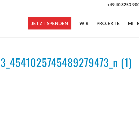
+49 40 3253 90
JETZT SPENDEN
WIR
PROJEKTE
MIT
3_4541025745489279473_n (1)