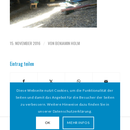
15. NOVEMBER 2016
VON
BENJAMIN HOLM
/
Eintrag teilen
Diese Webseite nutzt Cookies, um die Funktionalität der
Seiten und damit das Angebot für die Besucher der Seiten
zu verbessern. Weitere Hinweise dazu finden Sie in
unserer Datenschutzerklärung.
OK
MEHR INFOS
© 2026 HAMBURGER
*
MIT HERZ e.V. | WEBDESIGN BY WEBIGAMI