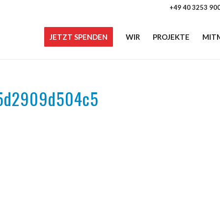
+49 40 3253 90
JETZT SPENDEN
WIR
PROJEKTE
MIT
-5d2909d504c5