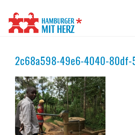
2c68a598-49e6-4040-80df