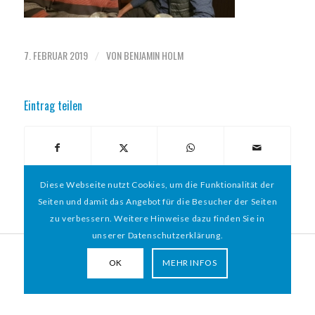
7. FEBRUAR 2019
VON
BENJAMIN HOLM
/
Eintrag teilen
Diese Webseite nutzt Cookies, um die Funktionalität der
Seiten und damit das Angebot für die Besucher der Seiten
zu verbessern. Weitere Hinweise dazu finden Sie in
unserer Datenschutzerklärung.
© 2026 HAMBURGER
*
MIT HERZ e.V. | WEBDESIGN BY WEBIGAMI
OK
MEHR INFOS
Impressum
Datenschutz