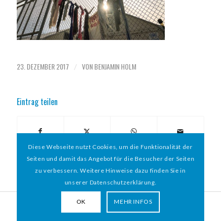
23. DEZEMBER 2017
VON
BENJAMIN HOLM
/
Eintrag teilen
Diese Webseite nutzt Cookies, um die Funktionalität der
Seiten und damit das Angebot für die Besucher der Seiten
zu verbessern. Weitere Hinweise dazu finden Sie in
unserer Datenschutzerklärung.
OK
MEHR INFOS
© 2026 HAMBURGER
*
MIT HERZ e.V. | WEBDESIGN BY WEBIGAMI