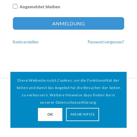
Angemeldet bleiben
Altern
ANMELDUNG
Konto erstellen
Passwort vergessen?
Diese Webseite nutzt Cookies, um die Funktionalität der
© 2026 HAMBURGER
*
MIT HERZ e.V. | WEBDESIGN BY WEBIGAMI
Seiten und damit das Angebot für die Besucher der Seiten
zu verbessern. Weitere Hinweise dazu finden Sie in
Impressum
Datenschutz
unserer Datenschutzerklärung.
OK
MEHR INFOS