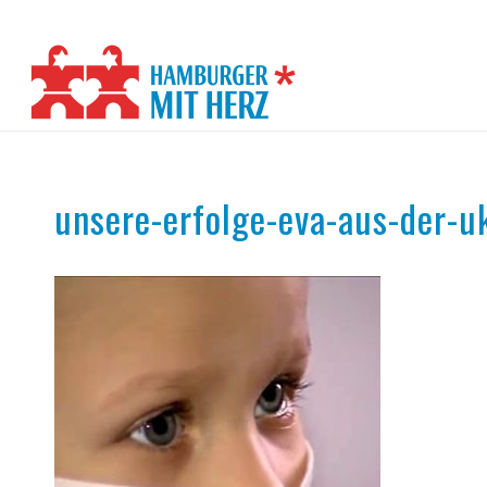
unsere-erfolge-eva-aus-der-