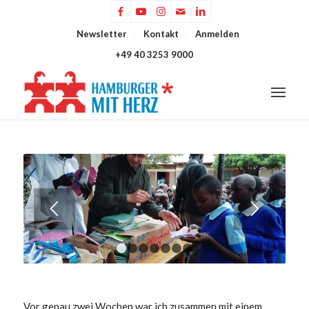
Newsletter
Kontakt
Anmelden
+49 40 3253 9000
1
2
3
4
5
6
7
Vor genau zwei Wochen war ich zusammen mit einem