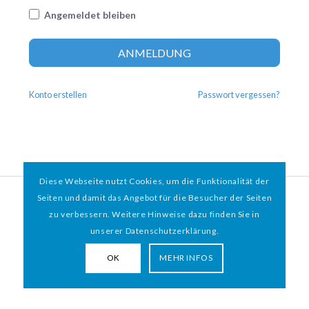
Angemeldet bleiben
Altern
ANMELDUNG
Konto erstellen
Passwort vergessen?
Diese Webseite nutzt Cookies, um die Funktionalität der
© 2026 HAMBURGER
*
MIT HERZ e.V. | WEBDESIGN BY WEBIGAMI
Seiten und damit das Angebot für die Besucher der Seiten
zu verbessern. Weitere Hinweise dazu finden Sie in
Impressum
Datenschutz
unserer Datenschutzerklärung.
OK
MEHR INFOS