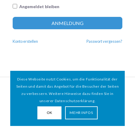
Angemeldet bleiben
Altern
ANMELDUNG
Konto erstellen
Passwort vergessen?
Diese Webseite nutzt Cookies, um die Funktionalität der
© 2026 HAMBURGER
*
MIT HERZ e.V. | WEBDESIGN BY WEBIGAMI
Seiten und damit das Angebot für die Besucher der Seiten
zu verbessern. Weitere Hinweise dazu finden Sie in
Impressum
Datenschutz
unserer Datenschutzerklärung.
OK
MEHR INFOS