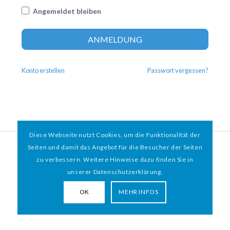
Angemeldet bleiben
Altern
ANMELDUNG
Konto erstellen
Passwort vergessen?
Diese Webseite nutzt Cookies, um die Funktionalität der
© 2026 HAMBURGER
*
MIT HERZ e.V. | WEBDESIGN BY WEBIGAMI
Seiten und damit das Angebot für die Besucher der Seiten
zu verbessern. Weitere Hinweise dazu finden Sie in
Impressum
Datenschutz
unserer Datenschutzerklärung.
OK
MEHR INFOS