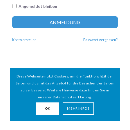
Angemeldet bleiben
Altern
ANMELDUNG
Konto erstellen
Passwort vergessen?
Diese Webseite nutzt Cookies, um die Funktionalität der
© 2026 HAMBURGER
*
MIT HERZ e.V. | WEBDESIGN BY WEBIGAMI
Seiten und damit das Angebot für die Besucher der Seiten
zu verbessern. Weitere Hinweise dazu finden Sie in
Impressum
Datenschutz
unserer Datenschutzerklärung.
OK
MEHR INFOS