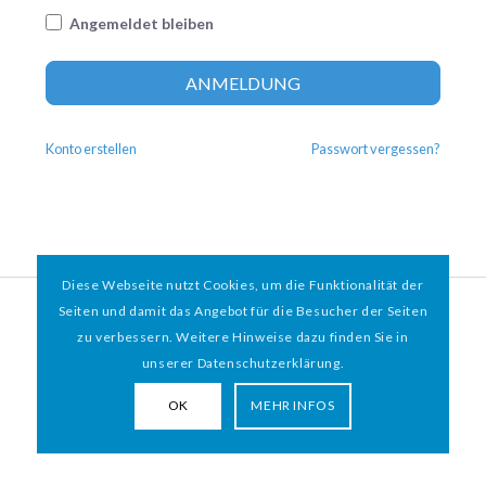
Angemeldet bleiben
Altern
ANMELDUNG
Konto erstellen
Passwort vergessen?
Diese Webseite nutzt Cookies, um die Funktionalität der
© 2026 HAMBURGER
*
MIT HERZ e.V. | WEBDESIGN BY WEBIGAMI
Seiten und damit das Angebot für die Besucher der Seiten
zu verbessern. Weitere Hinweise dazu finden Sie in
Impressum
Datenschutz
unserer Datenschutzerklärung.
OK
MEHR INFOS