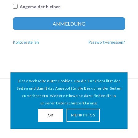
Angemeldet bleiben
Altern
ANMELDUNG
Konto erstellen
Passwort vergessen?
Diese Webseite nutzt Cookies, um die Funktionalität der
© 2026 HAMBURGER
*
MIT HERZ e.V. | WEBDESIGN BY WEBIGAMI
Seiten und damit das Angebot für die Besucher der Seiten
zu verbessern. Weitere Hinweise dazu finden Sie in
Impressum
Datenschutz
unserer Datenschutzerklärung.
OK
MEHR INFOS