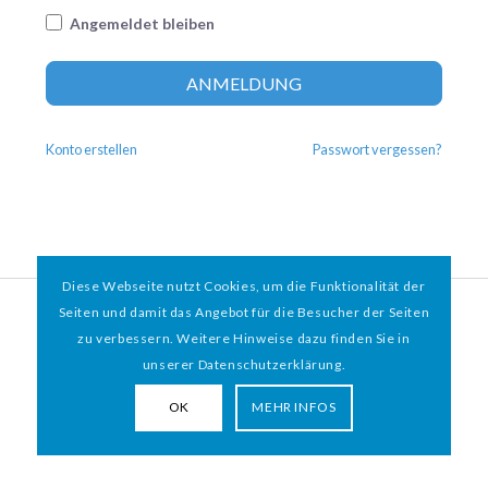
Angemeldet bleiben
Altern
ANMELDUNG
Konto erstellen
Passwort vergessen?
Diese Webseite nutzt Cookies, um die Funktionalität der
© 2026 HAMBURGER
*
MIT HERZ e.V. | WEBDESIGN BY WEBIGAMI
Seiten und damit das Angebot für die Besucher der Seiten
zu verbessern. Weitere Hinweise dazu finden Sie in
Impressum
Datenschutz
unserer Datenschutzerklärung.
OK
MEHR INFOS