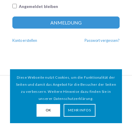
Angemeldet bleiben
Altern
ANMELDUNG
Konto erstellen
Passwort vergessen?
Diese Webseite nutzt Cookies, um die Funktionalität der
© 2026 HAMBURGER
*
MIT HERZ e.V. | WEBDESIGN BY WEBIGAMI
Seiten und damit das Angebot für die Besucher der Seiten
zu verbessern. Weitere Hinweise dazu finden Sie in
Impressum
Datenschutz
unserer Datenschutzerklärung.
OK
MEHR INFOS