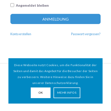
Angemeldet bleiben
Altern
ANMELDUNG
Konto erstellen
Passwort vergessen?
Diese Webseite nutzt Cookies, um die Funktionalität der
© 2026 HAMBURGER
*
MIT HERZ e.V. | WEBDESIGN BY WEBIGAMI
Seiten und damit das Angebot für die Besucher der Seiten
zu verbessern. Weitere Hinweise dazu finden Sie in
Impressum
Datenschutz
unserer Datenschutzerklärung.
OK
MEHR INFOS