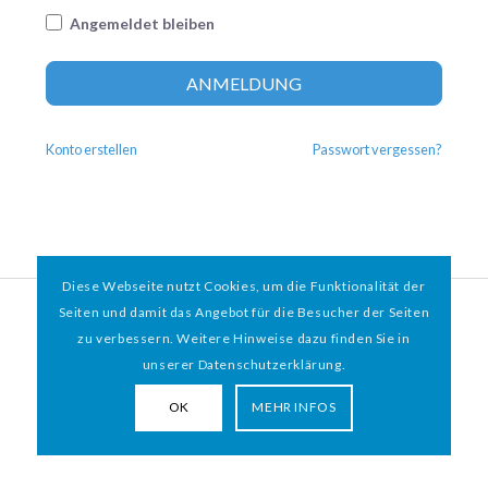
Angemeldet bleiben
Altern
ANMELDUNG
Konto erstellen
Passwort vergessen?
Diese Webseite nutzt Cookies, um die Funktionalität der
© 2026 HAMBURGER
*
MIT HERZ e.V. | WEBDESIGN BY WEBIGAMI
Seiten und damit das Angebot für die Besucher der Seiten
zu verbessern. Weitere Hinweise dazu finden Sie in
Impressum
Datenschutz
unserer Datenschutzerklärung.
OK
MEHR INFOS