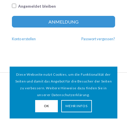
Angemeldet bleiben
Altern
ANMELDUNG
Konto erstellen
Passwort vergessen?
Diese Webseite nutzt Cookies, um die Funktionalität der
© 2026 HAMBURGER
*
MIT HERZ e.V. | WEBDESIGN BY WEBIGAMI
Seiten und damit das Angebot für die Besucher der Seiten
zu verbessern. Weitere Hinweise dazu finden Sie in
Impressum
Datenschutz
unserer Datenschutzerklärung.
OK
MEHR INFOS