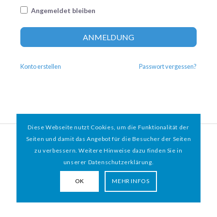
Angemeldet bleiben
Altern
ANMELDUNG
Konto erstellen
Passwort vergessen?
Diese Webseite nutzt Cookies, um die Funktionalität der
© 2026 HAMBURGER
*
MIT HERZ e.V. | WEBDESIGN BY WEBIGAMI
Seiten und damit das Angebot für die Besucher der Seiten
zu verbessern. Weitere Hinweise dazu finden Sie in
Impressum
Datenschutz
unserer Datenschutzerklärung.
OK
MEHR INFOS