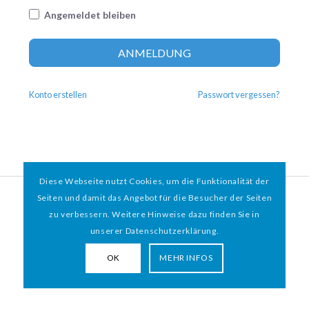
Angemeldet bleiben
Altern
ANMELDUNG
Konto erstellen
Passwort vergessen?
Diese Webseite nutzt Cookies, um die Funktionalität der
© 2026 HAMBURGER
*
MIT HERZ e.V. | WEBDESIGN BY WEBIGAMI
Seiten und damit das Angebot für die Besucher der Seiten
zu verbessern. Weitere Hinweise dazu finden Sie in
Impressum
Datenschutz
unserer Datenschutzerklärung.
OK
MEHR INFOS