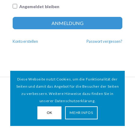
Angemeldet bleiben
Altern
ANMELDUNG
Konto erstellen
Passwort vergessen?
Diese Webseite nutzt Cookies, um die Funktionalität der
© 2026 HAMBURGER
*
MIT HERZ e.V. | WEBDESIGN BY WEBIGAMI
Seiten und damit das Angebot für die Besucher der Seiten
zu verbessern. Weitere Hinweise dazu finden Sie in
Impressum
Datenschutz
unserer Datenschutzerklärung.
OK
MEHR INFOS