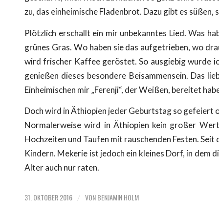
zu, das einheimische Fladenbrot. Dazu gibt es süßen,
Plötzlich erschallt ein mir unbekanntes Lied. Was ha
grünes Gras. Wo haben sie das aufgetrieben, wo drau
wird frischer Kaffee geröstet. So ausgiebig wurde ic
genießen dieses besondere Beisammensein. Das liebe
Einheimischen mir „Ferenji“, der Weißen, bereitet hab
Doch wird in Äthiopien jeder Geburtstag so gefeiert
Normalerweise wird in Äthiopien kein großer Wert 
Hochzeiten und Taufen mit rauschenden Festen. Seit d
Kindern. Mekerie ist jedoch ein kleines Dorf, in dem
Alter auch nur raten.
31. OKTOBER 2016
VON
BENJAMIN HOLM
/