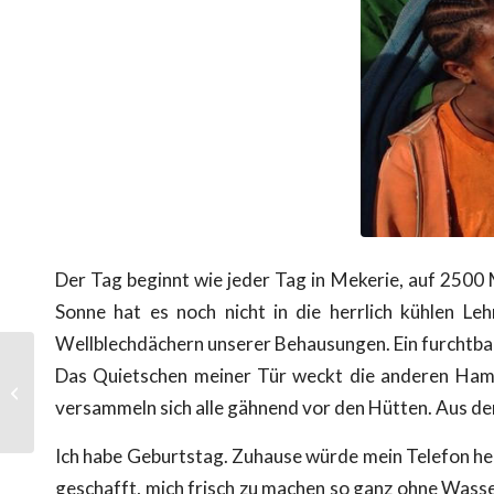
Der Tag beginnt wie jeder Tag in Mekerie, auf 2500 
Sonne hat es noch nicht in die herrlich kühlen L
Wellblechdächern unserer Behausungen. Ein furchtb
Das Quietschen meiner Tür weckt die anderen Hambu
Die Geschichte eines
äthiopischen Mädchens
versammeln sich alle gähnend vor den Hütten. Aus der 
Ich habe Geburtstag. Zuhause würde mein Telefon heu
geschafft, mich frisch zu machen so ganz ohne Wasser