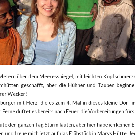
Metern über dem Meeresspiegel, mit leichten Kopfschmerzen 
ehmhütten geschafft, aber die Hühner und Tauben beginne
arer Wecker!
rger mit Herz, die es zum 4. Mal in dieses kleine Dorf 
Ferne duftet es bereits nach Feuer, die Vorbereitungen fürs
te den ganzen Tag Sturm läuten, aber hier habe ich keinen E
, und freue mich jetzt auf das Frühstück in Marys Hütte. J