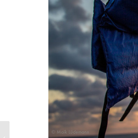
Gordens V-LOG: Unsere
Reise mit dem LifeBoat