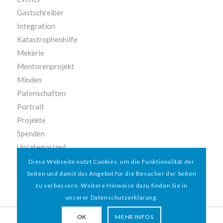
Gastschreiber
Integration
Katastrophenhilfe
Mekerie
Mentorenprojekt
Minden
Patenschaften
Portrait
Projekte
Spenden
Uncategorized
Vereinsleben
Diese Webseite nutzt Cookies, um die Funktionalität der
Seiten und damit das Angebot für die Besucher der Seiten
zu verbessern. Weitere Hinweise dazu finden Sie in
unserer Datenschutzerklärung.
OK
MEHR INFOS
© 2026 HAMBURGER
*
MIT HERZ e.V. | WEBDESIGN BY WEBIGAMI