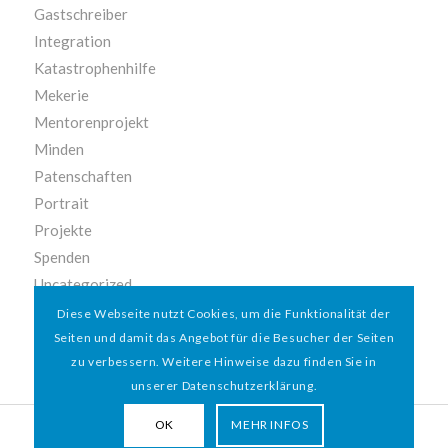
Gastschreiber
Integration
Katastrophenhilfe
Mekerie
Mentorenprojekt
Minden
Patenschaften
Portrait
Projekte
Spenden
Uncategorized
Vereinsleben
Diese Webseite nutzt Cookies, um die Funktionalität der
Seiten und damit das Angebot für die Besucher der Seiten
zu verbessern. Weitere Hinweise dazu finden Sie in
unserer Datenschutzerklärung.
OK
MEHR INFOS
© 2026 HAMBURGER
*
MIT HERZ e.V. | WEBDESIGN BY WEBIGAMI