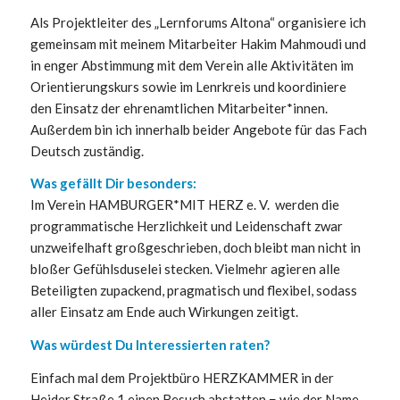
Als Projektleiter des „Lernforums Altona“ organisiere ich
gemeinsam mit meinem Mitarbeiter Hakim Mahmoudi und
in enger Abstimmung mit dem Verein alle Aktivitäten im
Orientierungskurs sowie im Lenrkreis und koordiniere
den Einsatz der ehrenamtlichen Mitarbeiter*innen.
Außerdem bin ich innerhalb beider Angebote für das Fach
Deutsch zuständig.
Was gefällt Dir besonders:
Im Verein HAMBURGER*MIT HERZ e. V. werden die
programmatische Herzlichkeit und Leidenschaft zwar
unzweifelhaft großgeschrieben, doch bleibt man nicht in
bloßer Gefühlsduselei stecken. Vielmehr agieren alle
Beteiligten zupackend, pragmatisch und flexibel, sodass
aller Einsatz am Ende auch Wirkungen zeitigt.
Was würdest Du Interessierten raten?
Einfach mal dem Projektbüro HERZKAMMER in der
Heider Straße 1 einen Besuch abstatten − wie der Name