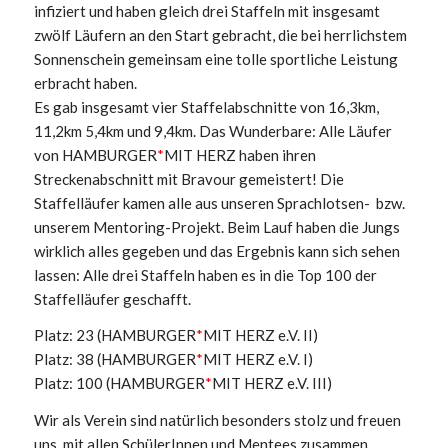
infiziert und haben gleich drei Staffeln mit insgesamt
zwölf Läufern an den Start gebracht, die bei herrlichstem
Sonnenschein gemeinsam eine tolle sportliche Leistung
erbracht haben.
Es gab insgesamt vier Staffelabschnitte von 16,3km,
11,2km 5,4km und 9,4km. Das Wunderbare: Alle Läufer
von HAMBURGER
*
MIT HERZ haben ihren
Streckenabschnitt mit Bravour gemeistert! Die
Staffelläufer kamen alle aus unseren Sprachlotsen- bzw.
unserem Mentoring-Projekt. Beim Lauf haben die Jungs
wirklich alles gegeben und das Ergebnis kann sich sehen
lassen: Alle drei Staffeln haben es in die Top 100 der
Staffelläufer geschafft.
Platz: 23 (HAMBURGER
*
MIT HERZ e.V. II)
Platz: 38 (HAMBURGER
*
MIT HERZ e.V. I)
Platz: 100 (HAMBURGER
*
MIT HERZ e.V. III)
Wir als Verein sind natürlich besonders stolz und freuen
uns, mit allen SchülerInnen und Mentees zusammen.