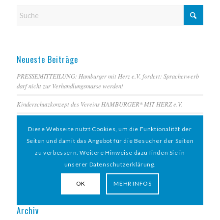
Neueste Beiträge
PRESSEMITTEILUNG: Hamburger mit Herz e.V. fordert: Spracherwerb
darf nicht zur Verhandlungsmasse werden!
Kinderschutzkonzept des Vereins HAMBURGER* MIT HERZ e.V.
Unterstützung (w/m/d) für unser Mentoring-Projekt auf 520 Euro Basis
Diese Webseite nutzt Cookies, um die Funktionalität der
gesucht!
Seiten und damit das Angebot für die Besucher der Seiten
Inspirierende Reisen: Flüchtlingsgeschichten Blog-Beitrag 1
zu verbessern. Weitere Hinweise dazu finden Sie in
unserer Datenschutzerklärung.
Inspirierende Reisen: Flüchtlingsgeschichten Blog-Beitrag 1
OK
MEHR INFOS
Archiv